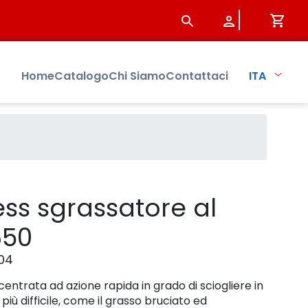
 Sistersbo
Home
Catalogo
Chi Siamo
Contattaci
ITA
ss sgrassatore al
650
04
ntrata ad azione rapida in grado di sciogliere in
iù difficile, come il grasso bruciato ed