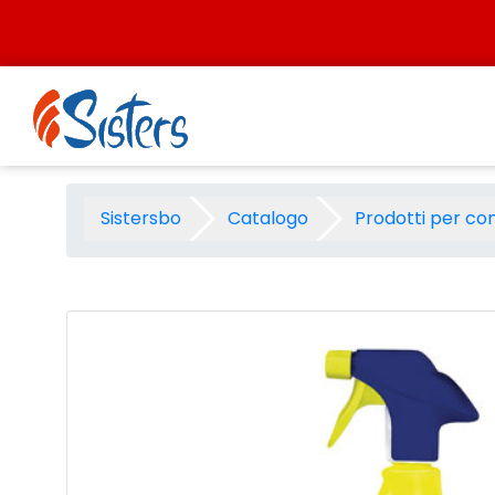
Salta al contenuto
Smac express sgrassatore al
Sistersbo
Catalogo
Prodotti per co