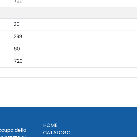
720
30
298
60
720
HOME
occupa della
CATALOGO