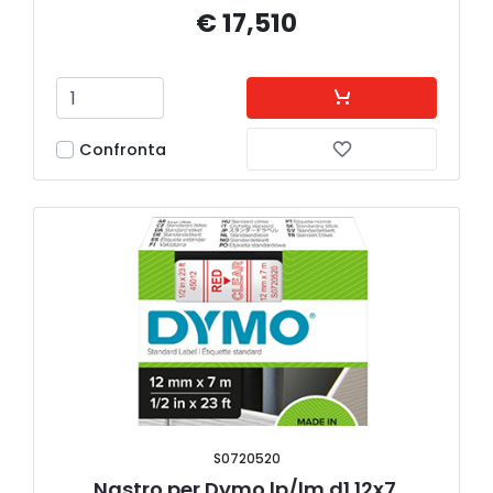
€ 17,510
Confronta
S0720520
Nastro per Dymo lp/lm d1 12x7 