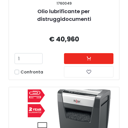
1760049
Olio lubrificante per 
distruggidocumenti
€ 40,960
Confronta