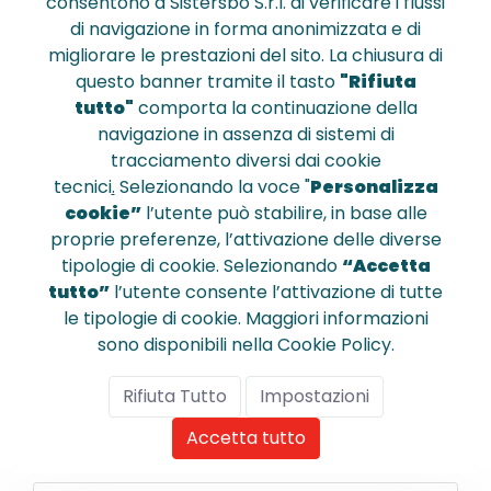
consentono a Sistersbo S.r.l. di verificare i flussi
di navigazione in forma anonimizzata e di
migliorare le prestazioni del sito. La chiusura di
questo banner tramite il tasto
"Rifiuta
tutto"
comporta la continuazione della
navigazione in assenza di sistemi di
tracciamento diversi dai cookie
D108BI
tecnici
.
Selezionando la voce "
Personalizza
Rilegafogli tondi 143/8 bianco pz.50
cookie”
l’utente può stabilire, in base alle
proprie preferenze, l’attivazione delle diverse
tipologie di cookie. Selezionando
“Accetta
tutto”
l’utente consente l’attivazione di tutte
€ 7,700
le tipologie di cookie. Maggiori informazioni
sono disponibili nella Cookie Policy.
Rifiuta Tutto
Impostazioni
Confronta
Accetta tutto