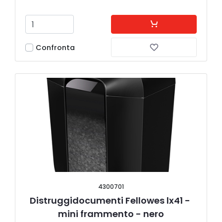
Confronta
4300701
Distruggidocumenti Fellowes lx41 - 
mini frammento - nero