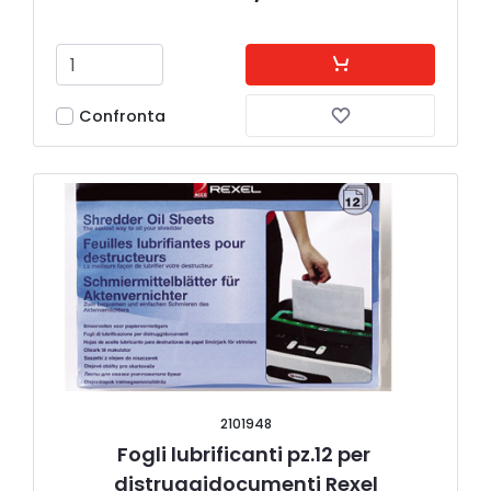
Confronta
2101948
Fogli lubrificanti pz.12 per 
distruggidocumenti Rexel