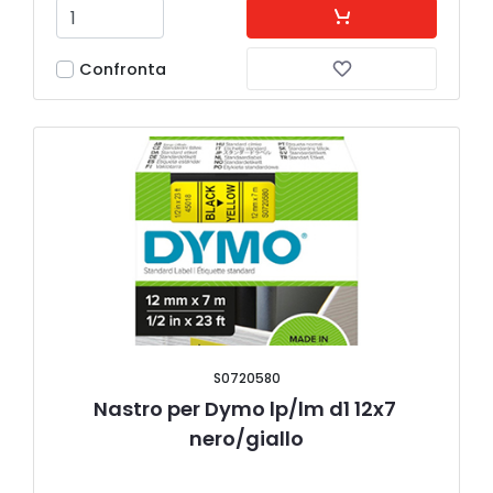
Confronta
S0720580
Nastro per Dymo lp/lm d1 12x7 
nero/giallo