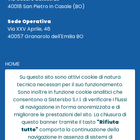
40018 San Pietro in Casale (BO)
Sede Operativa
Via XXV Aprile, 46
40057 Granarolo dell'Emilia BO
HOME
CATALOGO
Su questo sito sono attivi cookie di natura
CHI SIAMO
tecnica necessari per il suo funzionamento.
NEWS
Sono inoltre in funzione cookie analitici che
CONTATTACI
consentono a Sistersbo S.r.l. di verificare i flussi
CONDIZIONI DI VENDITA
di navigazione in forma anonimizzata e di
migliorare le prestazioni del sito. La chiusura di
POLICY PRIVACY
questo banner tramite il tasto
"Rifiuta
NOTE LEGALI
tutto"
comporta la continuazione della
Cookie
navigazione in assenza di sistemi di