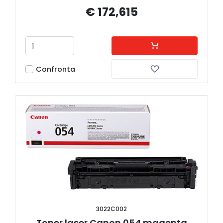
€ 172,615
Confronta
3022C002
Toner laser Canon 054 magenta