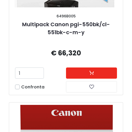
6496B005
Multipack Canon pgi-550bk/cl-
551bk-c-m-y
€ 66,320
Confronta