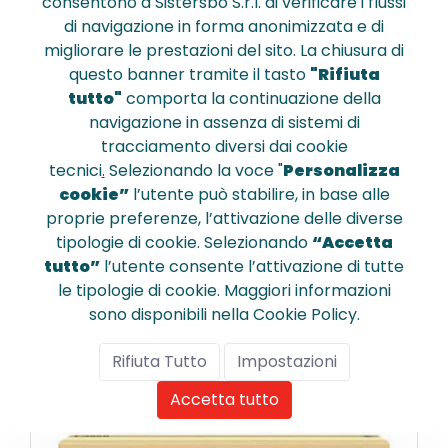
consentono a Sistersbo S.r.l. di verificare i flussi
di navigazione in forma anonimizzata e di
migliorare le prestazioni del sito. La chiusura di
questo banner tramite il tasto
"Rifiuta
tutto"
comporta la continuazione della
3019C002
navigazione in assenza di sistemi di
Toner laser Canon 055h ciano
tracciamento diversi dai cookie
tecnici
.
Selezionando la voce "
Personalizza
cookie”
l’utente può stabilire, in base alle
proprie preferenze, l’attivazione delle diverse
€ 180,467
tipologie di cookie. Selezionando
“Accetta
tutto”
l’utente consente l’attivazione di tutte
le tipologie di cookie. Maggiori informazioni
sono disponibili nella Cookie Policy.
Confronta
Rifiuta Tutto
Impostazioni
Accetta tutto