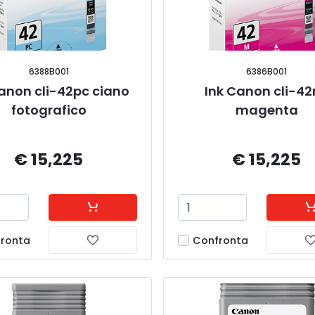
6388B001
6386B001
anon cli-42pc ciano 
Ink Canon cli-42
fotografico
magenta
€ 15,225
€ 15,225
ronta
Confronta