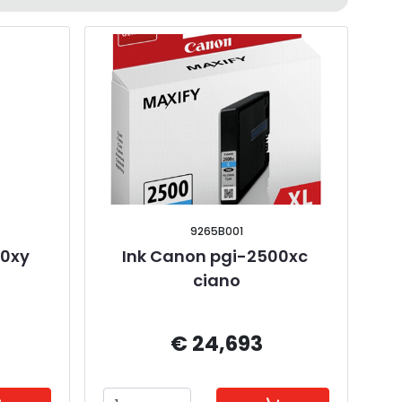
9265B001
0xy 
Ink Canon pgi-2500xc 
ciano
€ 24,693