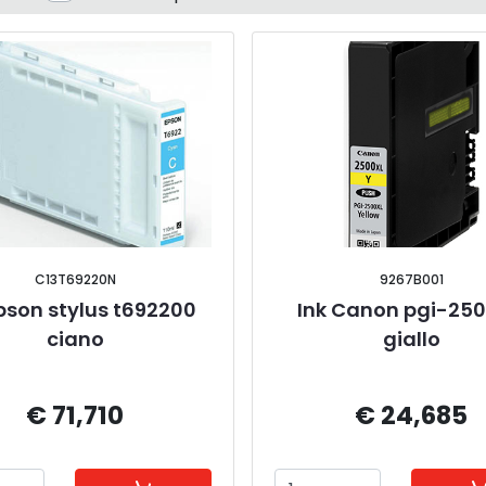
C13T69220N
9267B001
pson stylus t692200 
Ink Canon pgi-250
ciano
giallo
€ 71,710
€ 24,685