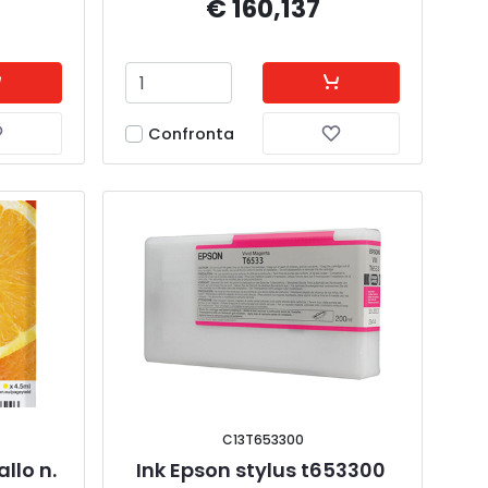
€ 160,137
Confronta
C13T653300
llo n. 
Ink Epson stylus t653300 