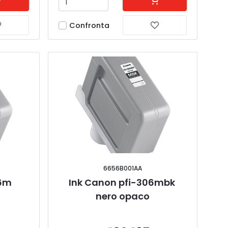
Confronta
6656B001AA
6m 
Ink Canon pfi-306mbk 
nero opaco