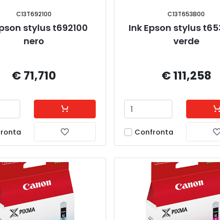
C13T692100
C13T653B00
Epson stylus t692100 
Ink Epson stylus t6
nero
verde
€ 71,710
€ 111,258
ronta
Confronta