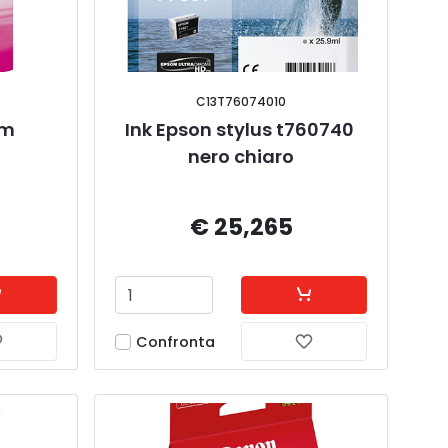
C13T76074010
m 
Ink Epson stylus t760740 
nero chiaro
€ 25,265
Confronta