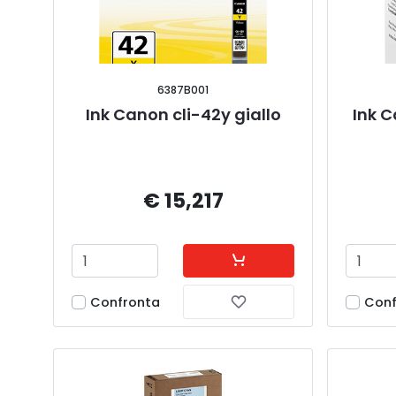
6387B001
Ink Canon cli-42y giallo
Ink C
€ 15,217
Confronta
Conf