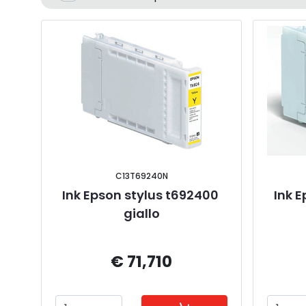
C13T69240N
Ink Epson stylus t692400 
Ink E
giallo
€ 71,710