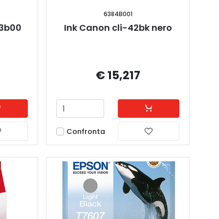
6384B001
53b00 
Ink Canon cli-42bk nero
€ 15,217
Confronta