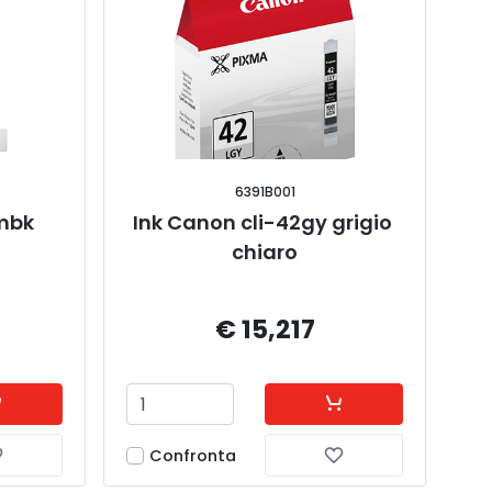
6391B001
mbk 
Ink Canon cli-42gy grigio 
chiaro
€ 15,217
Confronta