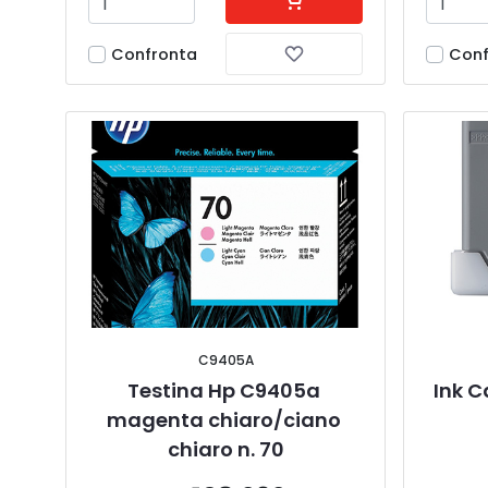
Confronta
Conf
C9405A
Testina Hp C9405a 
Ink C
magenta chiaro/ciano 
chiaro n. 70