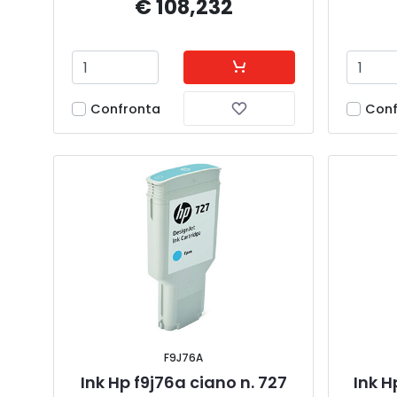
€ 108,232
Confronta
Conf
F9J76A
Ink Hp f9j76a ciano n. 727
Ink H