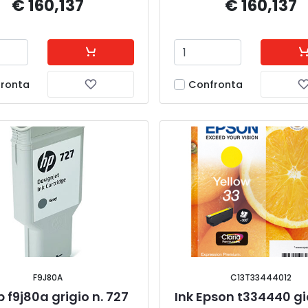
€ 160,137
€ 160,137
ronta
Confronta
F9J80A
C13T33444012
p f9j80a grigio n. 727
Ink Epson t334440 gia