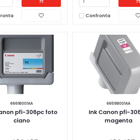
ronta
Confronta
6661B001AA
6659B001AA
anon pfi-306pc foto 
Ink Canon pfi-30
ciano
magenta