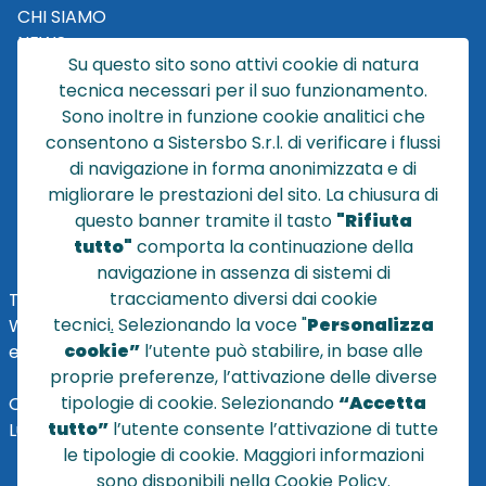
CHI SIAMO
NEWS
Su questo sito sono attivi cookie di natura
CONTATTACI
tecnica necessari per il suo funzionamento.
CONDIZIONI DI VENDITA
Sono inoltre in funzione cookie analitici che
consentono a Sistersbo S.r.l. di verificare i flussi
POLICY PRIVACY
di navigazione in forma anonimizzata e di
NOTE LEGALI
migliorare le prestazioni del sito. La chiusura di
Cookie
questo banner tramite il tasto
"Rifiuta
tutto"
comporta la continuazione della
navigazione in assenza di sistemi di
tracciamento diversi dai cookie
TEL
+39 051 320210
tecnici
.
Selezionando la voce "
Personalizza
WHATSAPP:
+39
345 7201724
cookie”
l’utente può stabilire, in base alle
eMai
l
:
vendite@sistersbo.it
proprie preferenze, l’attivazione delle diverse
tipologie di cookie. Selezionando
“Accetta
Orari Uffici:
tutto”
l’utente consente l’attivazione di tutte
Lun - Ven: 08:30 - 18:00
le tipologie di cookie. Maggiori informazioni
sono disponibili nella Cookie Policy.