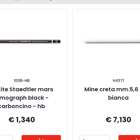
100B-HB
H4371
ite Staedtler mars 
Mine creta mm.5,6 
mograph black - 
bianca
carboncino - hb
€ 1,340
€ 7,130