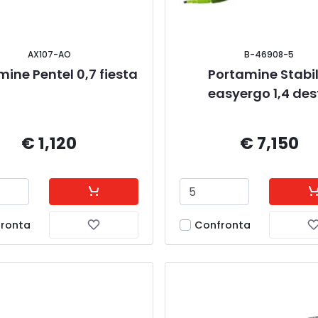
AX107-AO
B-46908-5
ine Pentel 0,7 fiesta
Portamine Stabil
easyergo 1,4 dest
€ 1,120
€ 7,150
ronta
Confronta