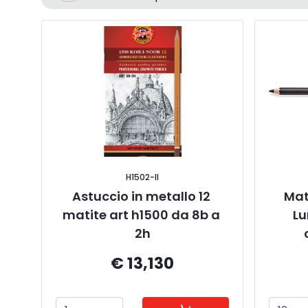
H1502-II
Astuccio in metallo 12 
Mat
matite art h1500 da 8b a 
Lu
2h
€ 13,130