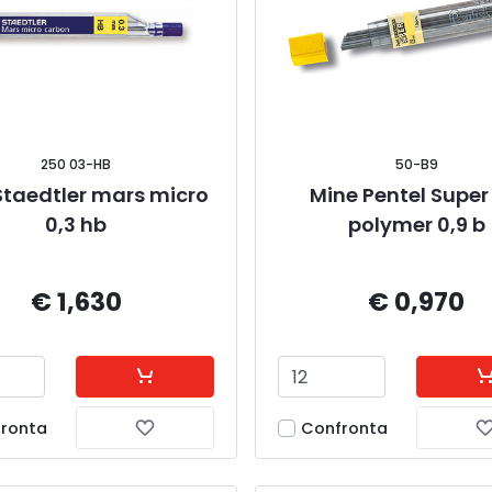
250 03-HB
50-B9
Staedtler mars micro 
Mine Pentel Super
0,3 hb
polymer 0,9 b
€ 1,630
€ 0,970
ronta
Confronta