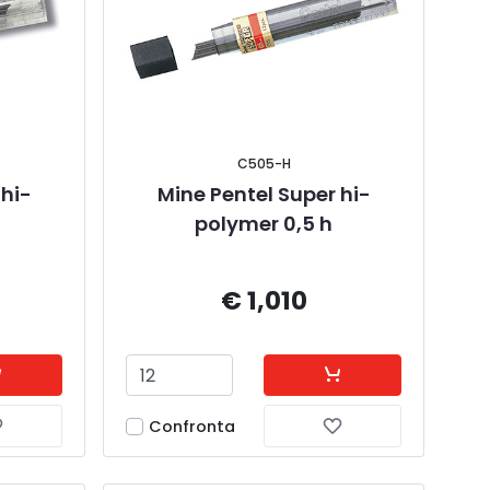
C505-H
 hi-
Mine Pentel Super hi-
polymer 0,5 h
€ 1,010
Confronta