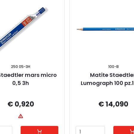
250 05-3H
100-B
Staedtler mars micro 
Matite Staedtler
0,5 3h
Lumograph 100 pz.1
€ 0,920
€ 14,090