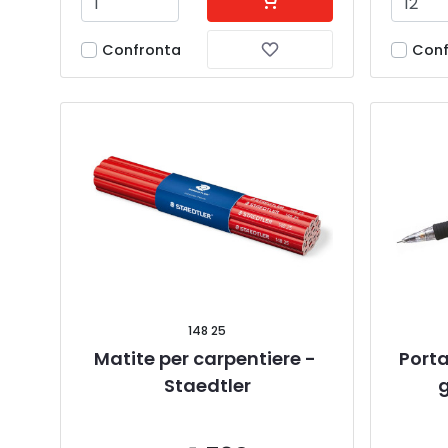
Confronta
Conf
148 25
Matite per carpentiere - 
Porta
Staedtler
g