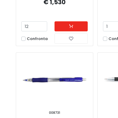
€ 1,530
Confronta
Conf
008731