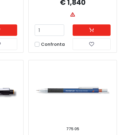
€ 1,840
Confronta
775 05