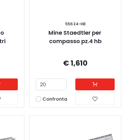
556 E4-HB
o 
Mine Staedtler per 
ri
compasso pz.4 hb
€ 1,610
Confronta