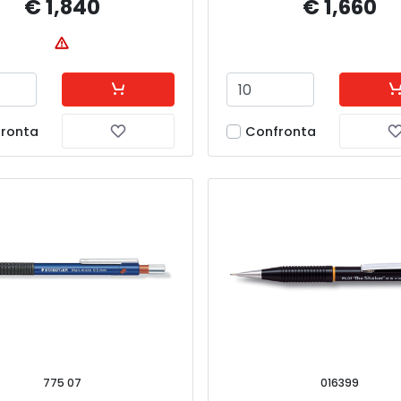
€ 1,840
€ 1,660
ronta
Confronta
775 07
016399