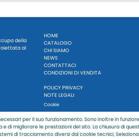
HOME
occupa della
CATALOGO
roiettata al
CHI SIAMO
NEWS
CONTATTACI
CONDIZIONI DI VENDITA
POLICY PRIVACY
NOTE LEGALI
Cookie
ecessari per il suo funzionamento. Sono inoltre in funzione
a e di migliorare le prestazioni del sito. La chiusura di que
© Copyright 2024 by Sisters S.r.l. - All rights reserved
istemi di tracciamento diversi dai cookie tecnici
.
Seleziona
ters S.r.l. - R.I. BO - N. REA 429992 - PEC sisterssrl@legalmai