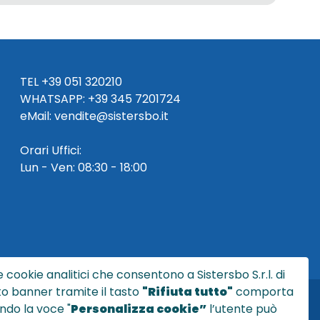
TEL
+39 051 320210
WHATSAPP:
+39
345 7201724
eMai
l
:
vendite@sistersbo.it
Orari Uffici:
Lun - Ven: 08:30 - 18:00
 cookie analitici che consentono a Sistersbo S.r.l. di
sto banner tramite il tasto
"Rifiuta tutto"
comporta
ndo la voce "
Personalizza cookie”
l’utente può
l.it