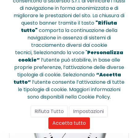
consentono a Sistersbo S.r.l. di verificare i flussi
di navigazione in forma anonimizzata e di
migliorare le prestazioni del sito. La chiusura di
400094567
questo banner tramite il tasto
"Rifiuta
Orologio da parete on time 
tutto"
comporta la continuazione della
diametro cm.30,5 nero
navigazione in assenza di sistemi di
tracciamento diversi dai cookie
tecnici
.
Selezionando la voce "
Personalizza
€ 29,290
cookie”
l’utente può stabilire, in base alle
proprie preferenze, l’attivazione delle diverse
tipologie di cookie. Selezionando
“Accetta
tutto”
l’utente consente l’attivazione di tutte
le tipologie di cookie. Maggiori informazioni
Confronta
sono disponibili nella Cookie Policy.
Rifiuta Tutto
Impostazioni
Accetta tutto