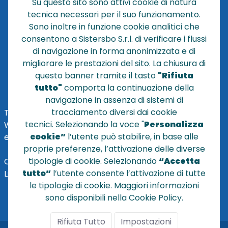
Su questo sito sono attivi cookie di natura
CONTATTACI
tecnica necessari per il suo funzionamento.
CONDIZIONI DI VENDITA
Sono inoltre in funzione cookie analitici che
consentono a Sistersbo S.r.l. di verificare i flussi
POLICY PRIVACY
di navigazione in forma anonimizzata e di
NOTE LEGALI
migliorare le prestazioni del sito. La chiusura di
Cookie
questo banner tramite il tasto
"Rifiuta
tutto"
comporta la continuazione della
navigazione in assenza di sistemi di
tracciamento diversi dai cookie
TEL
+39 051 320210
tecnici
.
Selezionando la voce "
Personalizza
WHATSAPP:
+39
345 7201724
cookie”
l’utente può stabilire, in base alle
eMai
l
:
vendite@sistersbo.it
proprie preferenze, l’attivazione delle diverse
tipologie di cookie. Selezionando
“Accetta
Orari Uffici:
tutto”
l’utente consente l’attivazione di tutte
Lun - Ven: 08:30 - 18:00
le tipologie di cookie. Maggiori informazioni
sono disponibili nella Cookie Policy.
Rifiuta Tutto
Impostazioni