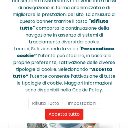
consentono a Sistersbo S.r.l. di verificare i flussi
Carta igienica fascettata 2 veli - 
di navigazione in forma anonimizzata e di
simplify - cf da 12 rotoli
migliorare le prestazioni del sito. La chiusura di
questo banner tramite il tasto
"Rifiuta
tutto"
comporta la continuazione della
€ 3,240
navigazione in assenza di sistemi di
tracciamento diversi dai cookie
tecnici
.
Selezionando la voce "
Personalizza
cookie”
l’utente può stabilire, in base alle
proprie preferenze, l’attivazione delle diverse
Confronta
tipologie di cookie. Selezionando
“Accetta
tutto”
l’utente consente l’attivazione di tutte
le tipologie di cookie. Maggiori informazioni
sono disponibili nella Cookie Policy.
Rifiuta Tutto
Impostazioni
Accetta tutto