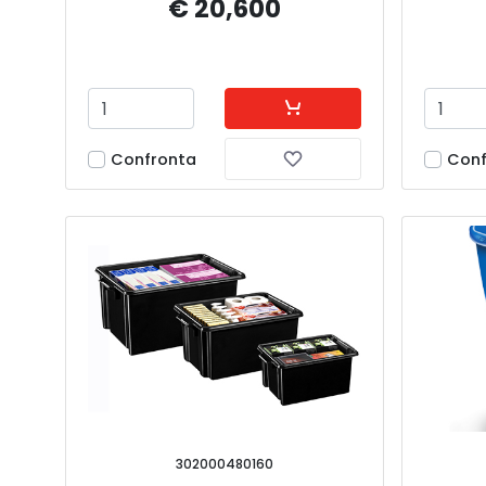
€ 20,600
Confronta
Conf
302000480160