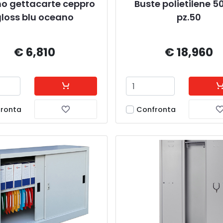
no gettacarte ceppro 
Buste polietilene 5
loss blu oceano
pz.50
€ 6,810
€ 18,960
ronta
Confronta