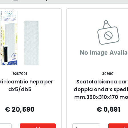
9287001
309601
i di ricambio hepa per 
Scatola bianca car
dx5/db5
doppia onda x spedi
mm.390x310x170 mo
€ 20,590
€ 0,891