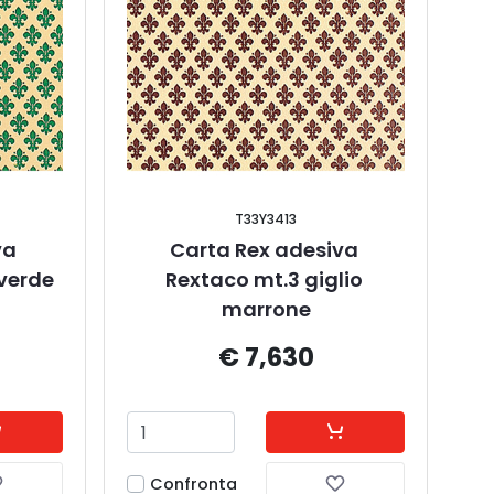
T33Y3413
a 
Carta Rex adesiva 
 verde
Rextaco mt.3 giglio 
marrone
€ 7,630
Confronta