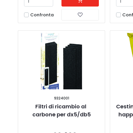
Confronta
Conf
9324001
Filtri di ricambio al 
Cesti
carbone per dx5/db5
happy