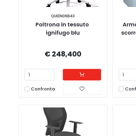
QUEEN06B43
Poltrona in tessuto 
Arma
ignifugo blu
scorr
€ 248,400
Confronta
Conf