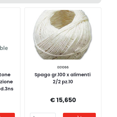
001066
tone 
Spago gr.100 x alimenti 
zione 
2/2 pz.10
d.3ns
€ 15,650