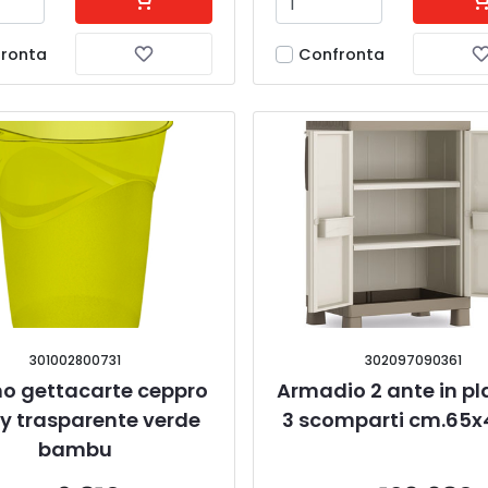
ronta
Confronta
301002800731
302097090361
no gettacarte ceppro 
Armadio 2 ante in pl
 trasparente verde 
3 scomparti cm.65x
bambu