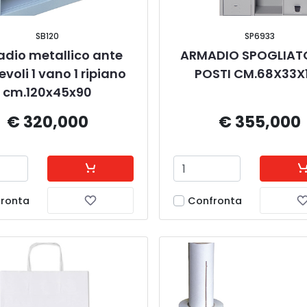
SB120
SP6933
dio metallico ante 
ARMADIO SPOGLIATO
evoli 1 vano 1 ripiano 
POSTI CM.68X33X
cm.120x45x90
€ 320,000
€ 355,000
ronta
Confronta