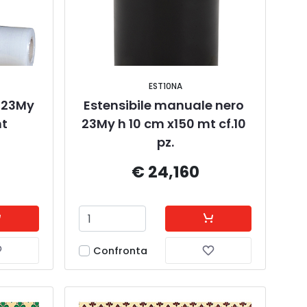
EST10NA
 23My 
Estensibile manuale nero 
mt
23My h 10 cm x150 mt cf.10 
pz.
€ 24,160
Confronta