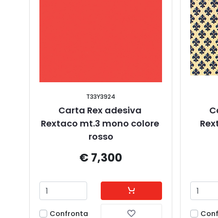
T33Y3924
Carta Rex adesiva 
C
Rextaco mt.3 mono colore 
Rext
rosso
€ 7,300
Confronta
Conf