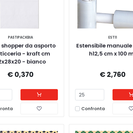
PASTIPACKBIA
EST11
 shopper da asporto 
Estensibile manuale
ticceria - kraft cm 
h12,5 cm x 100 
2x28x20 - bianco
€ 0,370
€ 2,760
ronta
Confronta