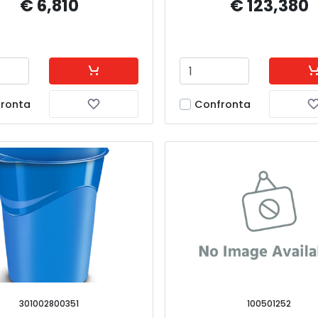
€ 6,810
€ 123,380
ronta
Confronta
301002800351
100501252