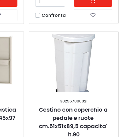
Confronta
302567000021
astica 
Cestino con coperchio a 
45x97
pedale e ruote 
cm.51x51x89,5 capacita' 
lt.90